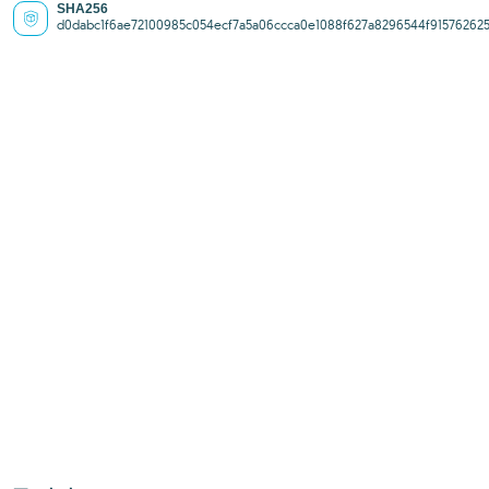
SHA256
d0dabc1f6ae72100985c054ecf7a5a06ccca0e1088f627a8296544f91576262