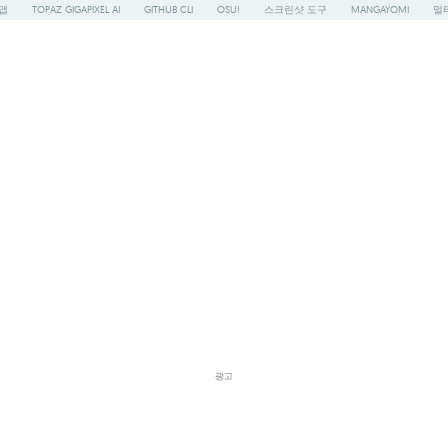
앱
TOPAZ GIGAPIXEL AI
GITHUB CLI
OSU!
스크린샷 도구
MANGAYOMI
멀
광고