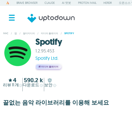
BRAVE BROWSER
CLAUDE
AI 챗봇
PROTON MAIL
HERDR
오픈소스 
MAC
/
앱
/
멀티미디어
/
미디어 플레이어
/
SPOTIFY
Spotify
1.2.95.453
Spotify Ltd.
#1
미디어 플레이어
4
590.2 k
리뷰
개
다운로드
보안
11
끝없는 음악 라이브러리를 이용해 보세요